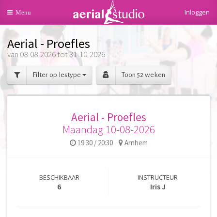
Inloggen
Toggle
Menu
navigation
Aerial - Proefles
van 08-08-2026 tot 31-10-2026
Filter op lestype
Toon 52 weken
Aerial - Proefles
Maandag 10-08-2026
19:30 / 20:30
Arnhem
BESCHIKBAAR
INSTRUCTEUR
6
Iris J