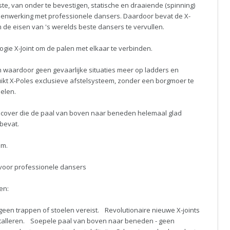
ste, van onder te bevestigen, statische en draaiende (spinning)
menwerking met professionele dansers. Daardoor bevat de X-
om de eisen van 's werelds beste dansers te vervullen.
ogie X-Joint om de palen met elkaar te verbinden.
n waardoor geen gevaarlijke situaties meer op ladders en
ikt X-Poles exclusieve afstelsysteem, zonder een borgmoer te
elen.
 cover die de paal van boven naar beneden helemaal glad
bevat.
om.
 voor professionele dansers
en:
geen trappen of stoelen vereist. Revolutionaire nieuwe X-joints
installeren. Soepele paal van boven naar beneden - geen