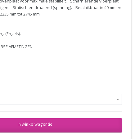
venplaat voor maximale stabiliteit. Scharnierende vloerplaat
tigen. Statisch en draaiend (spinning). Beschikbaar in 40mm en
 2235 mm tot 2745 mm.
ng (Engels).
ERSE AFMETINGEN!!
In winkelwagentje