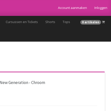
Account aanmaken
Inloggen
Cursussen en Tickets
Shorts
Tops
0 artikelen
New Generation - Chroom