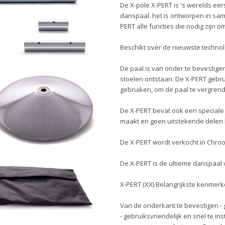
De X-pole X-PERT is 's werelds eer
danspaal. het is ontworpen in sa
PERT alle functies die nodig zijn 
Beschikt over de nieuwste technol
De paal is van onder te bevestige
stoelen ontstaan. De X-PERT gebru
gebruiken, om de paal te vergrend
De X-PERT bevat ook een speciale
maakt en geen uitstekende delen 
De X-PERT wordt verkocht in Chro
De X-PERT is de ultieme danspaal
X-PERT (XX) Belangrijkste kenmerk
Van de onderkant te bevestigen - 
- gebruiksvriendelijk en snel te 