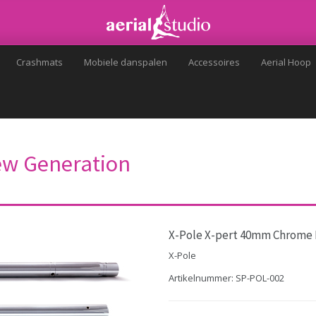
Crashmats
Mobiele danspalen
Accessoires
Aerial Hoop
ew Generation
X-Pole X-pert 40mm Chrome 
X-Pole
Artikelnummer: SP-POL-002