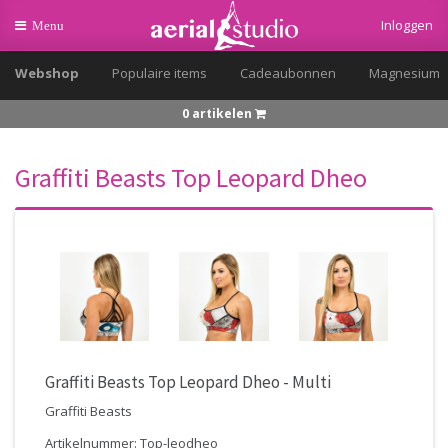
Inloggen
Toggle
Menu
navigation
Webshop
Populaire items
Cadeaubonnen
Magnesium
0 artikelen
Graffiti Beasts Top Leopard Dheo
Graffiti Beasts Top Leopard Dheo - Multi
Graffiti Beasts
Artikelnummer: Top-leodheo